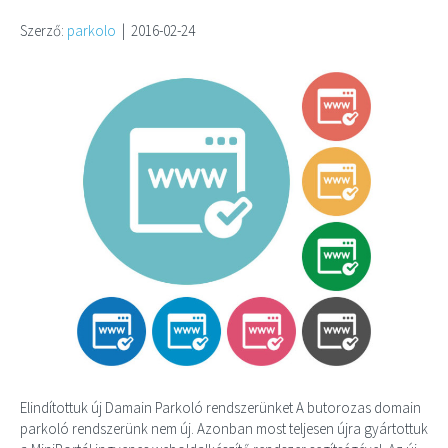
Szerző:
parkolo
|
2016-02-24
Elindítottuk új Damain Parkoló rendszerünket A butorozas domain
parkoló rendszerünk nem új. Azonban most teljesen újra gyártottuk