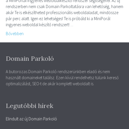
a MiniPortál ingyenes weboldalkészítő rendszer segítségével. Az új
rendszerben nem csak Domain Parkoltatásra van lehetőség, hanem
akár Te is elkészítheted professzionális weboldaladat, mindössze
pár perc alatt. Igen ez lehetséges! Te is próbáld ki a MiniPorál
ingyenes weboldal készítő rendszert!…
Bővebben
Domain Parkoló
A butorozas Domain Parkoló rendszerünkben eladó és nem
használt domaineket találsz. Ezen kívül rendelhetsz tülünk kereső
optimalizálást, SEO-t de akár komplett weboldalt is.
Legutóbbi hírek
Elindult az új Domain Parkoló