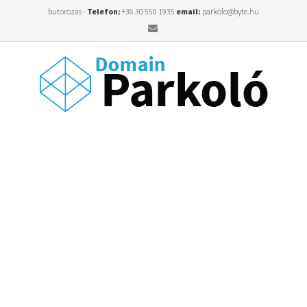
butorozas -
Telefon:
+36 30 550 1935
email:
parkolo@byte.hu
Email