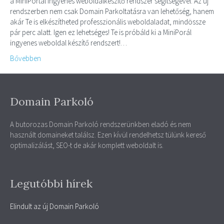
a MiniPortál ingyenes weboldalkészítő rendszer segítségével. Az új
rendszerben nem csak Domain Parkoltatásra van lehetőség, hanem
akár Te is elkészítheted professzionális weboldaladat, mindössze
pár perc alatt. Igen ez lehetséges! Te is próbáld ki a MiniPorál
ingyenes weboldal készítő rendszert!…
Bővebben
Domain Parkoló
A butorozas Domain Parkoló rendszerünkben eladó és nem
használt domaineket találsz. Ezen kívül rendelhetsz tülünk kereső
optimalizálást, SEO-t de akár komplett weboldalt is.
Legutóbbi hírek
Elindult az új Domain Parkoló