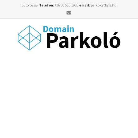
butorozas -
Telefon:
+36 30 550 1935
email:
parkolo@byte.hu
Email