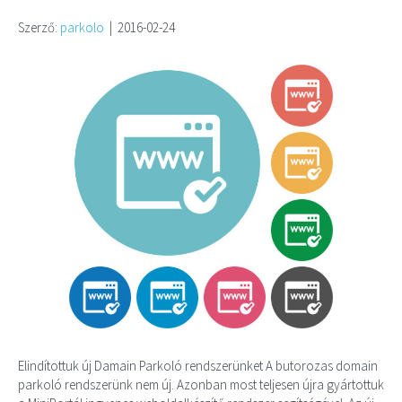
Szerző:
parkolo
|
2016-02-24
Elindítottuk új Damain Parkoló rendszerünket A butorozas domain
parkoló rendszerünk nem új. Azonban most teljesen újra gyártottuk